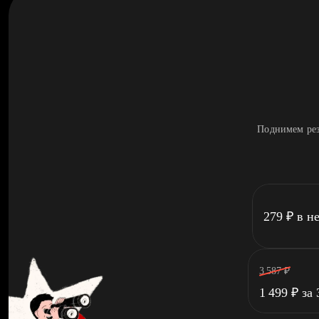
Поднимем рез
279
₽
в н
3 587
₽
1 499
₽
за 