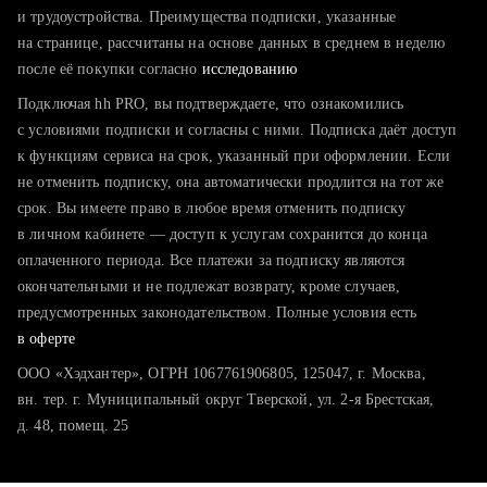
тратите много времени на поиск и вручную поднимаете
и трудоустройства. Преимущества подписки, указанные
резюме
на странице, рассчитаны на основе данных в среднем в неделю
после её покупки согласно
хотите сравнить себя с конкурентами и оценить шансы
исследованию
Подключая hh PRO, вы подтверждаете, что ознакомились
с условиями подписки и согласны с ними. Подписка даёт доступ
к функциям сервиса на срок, указанный при оформлении. Если
не отменить подписку, она автоматически продлится на тот же
срок. Вы имеете право в любое время отменить подписку
в личном кабинете — доступ к услугам сохранится до конца
оплаченного периода. Все платежи за подписку являются
окончательными и не подлежат возврату, кроме случаев,
предусмотренных законодательством. Полные условия есть
в оферте
ООО «Хэдхантер», ОГРН 1067761906805, 125047, г. Москва,
вн. тер. г. Муниципальный округ Тверской, ул. 2-я Брестская,
д. 48, помещ. 25