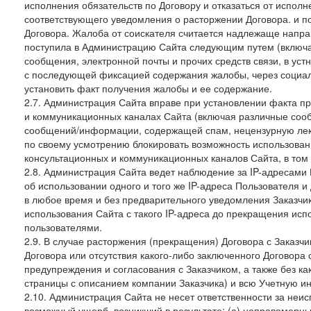
исполнения обязательств по Договору и отказаться от испол
соответствующего уведомления о расторжении Договора. и п
Договора. Жалоба от соискателя считается надлежаще напра
поступила в Администрацию Сайта следующим путем (включая
сообщения, электронной почты и прочих средств связи, в уст
с последующей фиксацией содержания жалобы, через социа
установить факт получения жалобы и ее содержание.
2.7. Администрация Сайта вправе при установлении факта 
и коммуникационных каналах Сайта (включая различные сооб
сообщений/информации, содержащей спам, нецензурную лекс
по своему усмотрению блокировать возможность использов
консультационных и коммуникационных каналов Сайта, в том 
2.8. Администрация Сайта ведет наблюдение за IP-адресами 
об использовании одного и того же IP-адреса Пользователя 
в любое время и без предварительного уведомления Заказчи
использования Сайта с такого IP-адреса до прекращения исп
пользователями.
2.9. В случае расторжения (прекращения) Договора с Заказч
Договора или отсутствия какого-либо заключенного Договора
предупреждения и согласования с Заказчиком, а также без к
страницы с описанием компании Заказчика) и всю Учетную и
2.10. Администрация Сайта не несет ответственности за неи
возможный ущерб, возникший в результате: (а) неправомерн