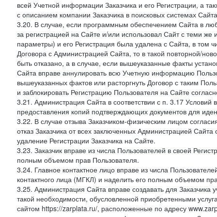
всей Учетной информации Заказчика и его Регистрации, а т
с описанием компании Заказчика в поисковых системах Сайт
3.20. В случае, если программным обеспечением Сайта в лю
за регистрацией на Сайте и/или использовал Сайт с теми же
параметры) и его Регистрация была удалена с Сайта, в том 
Договора с Администрацией Сайта, то в такой повторной/но
быть отказано, а в случае, если вышеуказанные факты уста
Сайта вправе аннулировать всю Учетную информацию Пользо
вышеуказанных фактов или расторгнуть Договор с таким По
и заблокировать Регистрацию Пользователя на Сайте согласн
3.21. Администрация Сайта в соответствии с п. 3.17 Условий
предоставления копий подтверждающих документов для идент
3.22. В случае отзыва Заказчиком-физическим лицом согласи
отказ Заказчика от всех заключенных Администрацией Сайта с
удаление Регистрации Заказчика на Сайте.
3.23. Заказчик вправе из числа Пользователей в своей Регист
полным объемом прав Пользователя.
3.24. Главное контактное лицо вправе из числа Пользователе
контактного лица (МГКЛ) и наделить его полным объемом пр
3.25. Администрация Сайта вправе создавать для Заказчика уче
такой необходимости, обусловленной приобретенными услугам
сайтом https://zarplata.ru/, расположенные по адресу www.zarpl