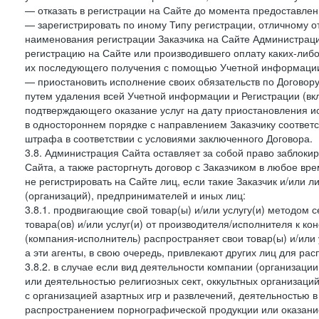
— отказать в регистрации на Сайте до момента предоставле
— зарегистрировать по иному Типу регистрации, отличному от
наименования регистрации Заказчика на Сайте Администрац
регистрацию на Сайте или производившего оплату каких-либо
их последующего получения с помощью Учетной информации
— приостановить исполнение своих обязательств по Договору
путем удаления всей Учетной информации и Регистрации (вк
подтверждающего оказание услуг на дату приостановления ис
в одностороннем порядке с направлением Заказчику соответ
штрафа в соответствии с условиями заключенного Договора.
3.8. Администрация Сайта оставляет за собой право заблоки
Сайта, а также расторгнуть договор с Заказчиком в любое в
не регистрировать на Сайте лиц, если такие Заказчик и/или 
(организаций), предпринимателей и иных лиц:
3.8.1. продвигающие свой товар(ы) и/или услугу(и) методом 
товара(ов) и/или услуг(и) от производителя/исполнителя к к
(компания-исполнитель) распространяет свои товар(ы) и/или 
а эти агенты, в свою очередь, привлекают других лиц для ра
3.8.2. в случае если вид деятельности компании (организаци
или деятельностью религиозных сект, оккультных организаций
с организацией азартных игр и развлечений, деятельностью 
распространением порнографической продукции или оказанием