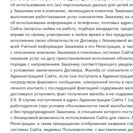
об использовании его (их) персональных данных для целей и
у Заказчика или в компанию, являющуюся клиентом Заказчика
выполнения работ/оказания услуг соискателем Заказчику на о
об использовании информации о телефонах, почтовых адреса
Сайта (вопросы найма на работу, подбора кандидатов, пред
вправе по своему усмотрению в любое время и без предупреж
исполнение своих обязательств по Договору с блокировкой в
всей Учетной информации Заказчика и его Регистрации, а т
с описанием компании Заказчика в поисковых системах Сайт
оказание услуг на дату приостановления исполнения обязате
порядке с направлением Заказчику соответствующего уведом
с условиями заключенного Договора. Жалоба от соискателя 
Администрацией Сайта, если она поступила в Администрацию 
посредством факсового сообщения, электронной почты и проч
личного контакта с последующей фиксацией содержания жал
достоверно установить факт получения жалобы и ее содержа
2.6. В случае поступления в адрес Администрации Сайта 1 (од
работодателя (при условии обоснованности такой жалобы/жа
и без предупреждения Заказчика, в отношении которого пост
с блокировкой возможности использования Сайта для такого 
Регистрации, а также прекращения отображения названия ст
системах Сайта, видимых Пользователям, с выставлением до