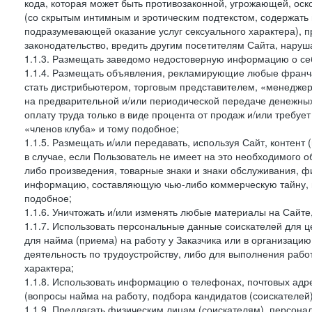
кода, которая может быть противозаконной, угрожающей, оск
(со скрытым интимным и эротическим подтекстом, содержать
подразумевающей оказание услуг сексуального характера), 
законодательство, вредить другим посетителям Сайта, наруша
1.1.3. Размещать заведомо недостоверную информацию о себ
1.1.4. Размещать объявления, рекламирующие любые франча
стать дистрибьютером, торговым представителем, «менедже
на предварительной и/или периодической передаче денежны
оплату труда только в виде процента от продаж и/или требуе
«членов клуба» и тому подобное;
1.1.5. Размещать и/или передавать, используя Сайт, контент
в случае, если Пользователь не имеет на это необходимого 
либо произведения, товарные знаки и знаки обслуживания,
информацию, составляющую чью-либо коммерческую тайну, и
подобное;
1.1.6. Уничтожать и/или изменять любые материалы на Сайте
1.1.7. Использовать персональные данные соискателей для ц
для найма (приема) на работу у Заказчика или в организаци
деятельность по трудоустройству, либо для выполнения рабо
характера;
1.1.8. Использовать информацию о телефонах, почтовых адре
(вопросы найма на работу, подбора кандидатов (соискателей
1.1.9. Предлагать физическим лицам (соискателям), персон