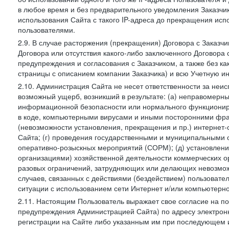
в любое время и без предварительного уведомления Заказчи
использования Сайта с такого IP-адреса до прекращения исп
пользователями.
2.9. В случае расторжения (прекращения) Договора с Заказч
Договора или отсутствия какого-либо заключенного Договора
предупреждения и согласования с Заказчиком, а также без к
страницы с описанием компании Заказчика) и всю Учетную и
2.10. Администрация Сайта не несет ответственности за неи
возможный ущерб, возникший в результате: (а) неправомерн
информационной безопасности или нормального функциониров
в коде, компьютерными вирусами и иными посторонними фраг
(невозможности установления, прекращения и пр.) интернет
Сайта; (г) проведения государственными и муниципальными 
оперативно-розыскных мероприятий (СОРМ); (д) установлени
организациями) хозяйственной деятельности коммерческих о
разовых ограничений, затрудняющих или делающих невозмож
случаев, связанных с действиями (бездействием) пользовате
ситуации с использованием сети Интернет и/или компьютерн
2.11. Настоящим Пользователь выражает свое согласие на п
предупреждения Администрацией Сайта) по адресу электрон
регистрации на Сайте либо указанным им при последующем и