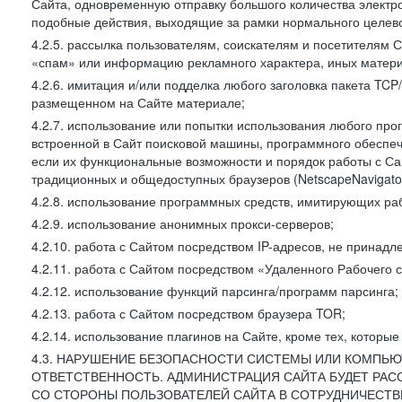
Сайта, одновременную отправку большого количества электро
подобные действия, выходящие за рамки нормального целевог
4.2.5. рассылка пользователям, соискателям и посетителя
«спам» или информацию рекламного характера, иных материа
4.2.6. имитация и/или подделка любого заголовка пакета TCP
размещенном на Сайте материале;
4.2.7. использование или попытки использования любого про
встроенной в Сайт поисковой машины, программного обеспе
если их функциональные возможности и порядок работы с Са
традиционных и общедоступных браузеров (NetscapeNavigator
4.2.8. использование программных средств, имитирующих раб
4.2.9. использование анонимных прокси-серверов;
4.2.10. работа с Сайтом посредством IP-адресов, не принадл
4.2.11. работа с Сайтом посредством «Удаленного Рабочего с
4.2.12. использование функций парсинга/программ парсинга;
4.2.13. работа с Сайтом посредством браузера TOR;
4.2.14. использование плагинов на Сайте, кроме тех, которы
4.3. НАРУШЕНИЕ БЕЗОПАСНОСТИ СИСТЕМЫ ИЛИ КОМПЬЮ
ОТВЕТСТВЕННОСТЬ. АДМИНИСТРАЦИЯ САЙТА БУДЕТ РА
СО СТОРОНЫ ПОЛЬЗОВАТЕЛЕЙ САЙТА В СОТРУДНИЧЕСТ