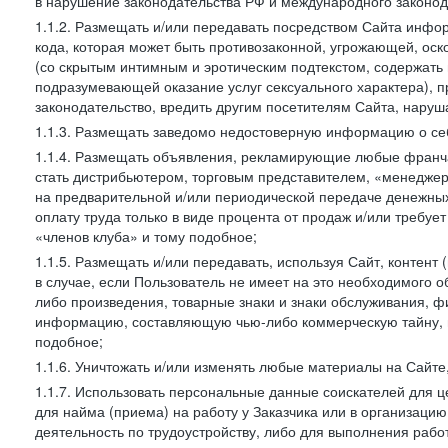
в нарушение законодательства РФ и международного законод
1.1.2. Размещать и/или передавать посредством Сайта инфор
кода, которая может быть противозаконной, угрожающей, оск
(со скрытым интимным и эротическим подтекстом, содержать
подразумевающей оказание услуг сексуального характера), 
законодательство, вредить другим посетителям Сайта, наруша
1.1.3. Размещать заведомо недостоверную информацию о себ
1.1.4. Размещать объявления, рекламирующие любые франча
стать дистрибьютером, торговым представителем, «менедже
на предварительной и/или периодической передаче денежны
оплату труда только в виде процента от продаж и/или требуе
«членов клуба» и тому подобное;
1.1.5. Размещать и/или передавать, используя Сайт, контент
в случае, если Пользователь не имеет на это необходимого 
либо произведения, товарные знаки и знаки обслуживания,
информацию, составляющую чью-либо коммерческую тайну, и
подобное;
1.1.6. Уничтожать и/или изменять любые материалы на Сайте
1.1.7. Использовать персональные данные соискателей для ц
для найма (приема) на работу у Заказчика или в организаци
деятельность по трудоустройству, либо для выполнения рабо