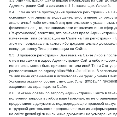
3.3. Администрация Сайта вправе публиковать на Сайтах ин
Администрации Сайта согласно п.3.1. настоящих Условий.
3.4. Если на этапе прохождения процесса регистрации на Сай
основным или одним из видов деятельности является рекрутин
аналогичный либо смежный вид деятельности с указанными, 
физических лиц, то, вне зависимости от наличия иных сфер д
(Рекрутинговое) агентство, что означает право Администраци
изменение Типа регистрации на Сайте на Тип регистрации «К
этом не предоставлять каких-либо документальных доказател
влекущих смену Типа регистрации на Сайте.
3.5. В процессе регистрации Заказчика на Сайте либо в пос
о нем им самим в адрес Администрации Сайта либо информа
источников, может быть присвоен тот или иной Тип и Статус 
расположенным по адресу https://hh.ru/conditions. В зависим
те или иные ограничения в использовании функционала Сайта
Условиям оказания соответствующих Услуг (https://hh.ru/condi
защищенных страницах на Сайте.
3.6. Заказчик обязан по запросу Администрации Сайта в тече
получения запроса в любом виде (включая, но не ограничива
предоставлять документы, подтверждающие правовой статус с
о трудовой деятельности предоставляемые из информацион
на сайте gosuslugi.ru и/или иные документы на усмотрение 