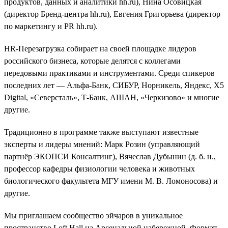
продуктов, данных и аналитики hh.ru), Нина Осовицкая
(директор Бренд-центра hh.ru), Евгения Григорьева (директор
по маркетингу и PR hh.ru).
HR-Перезагрузка собирает на своей площадке лидеров
российского бизнеса, которые делятся с коллегами
передовыми практиками и инструментами. Среди спикеров
последних лет — Альфа-Банк, СИБУР, Норникель, Яндекс, Х5
Digital, «Северсталь», Т-Банк, АШАН, «Черкизово» и многие
другие.
Традиционно в программе также выступают известные
эксперты и лидеры мнений: Марк Розин (управляющий
партнёр ЭКОПСИ Консалтинг), Вячеслав Дубынин (д. б. н.,
профессор кафедры физиологии человека и животных
биологического факультета МГУ имени М. В. Ломоносова) и
другие.
Мы приглашаем сообщество эйчаров в уникальное
пространство Loft Hall на Арсенальной набережной. Формат