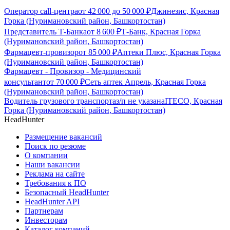
Оператор call-центра
от
42 000
до
50 000
₽
Джинезис, Красная
Горка (Нуримановский район, Башкортостан)
Представитель Т-Банка
от
8 600
₽
Т-Банк, Красная Горка
(Нуримановский район, Башкортостан)
Фармацевт-провизор
от
85 000
₽
Аптеки Плюс, Красная Горка
(Нуримановский район, Башкортостан)
Фармацевт - Провизор - Медицинский
консультант
от
70 000
₽
Сеть аптек Апрель, Красная Горка
(Нуримановский район, Башкортостан)
Водитель грузового транспорта
з/п не указана
ITECO, Красная
Горка (Нуримановский район, Башкортостан)
HeadHunter
Размещение вакансий
Поиск по резюме
О компании
Наши вакансии
Реклама на сайте
Требования к ПО
Безопасный HeadHunter
HeadHunter API
Партнерам
Инвесторам
Каталог компаний