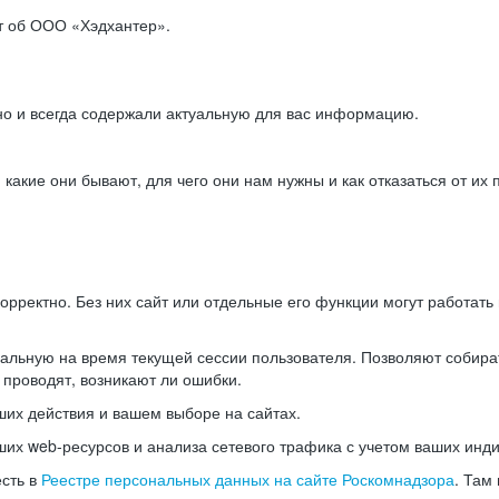
ет об ООО «Хэдхантер».
но и всегда содержали актуальную для вас информацию.
акие они бывают, для чего они нам нужны и как отказаться от их 
рректно. Без них сайт или отдельные его функции могут работат
альную на время текущей сессии пользователя. Позволяют собира
 проводят, возникают ли ошибки.
их действия и вашем выборе на сайтах.
х web-ресурсов и анализа сетевого трафика с учетом ваших инд
есть в
Реестре персональных данных на сайте Роскомнадзора
. Там