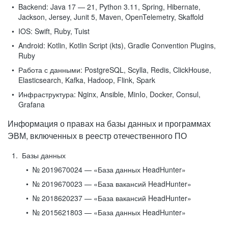
Backend:
Java 17 — 21, Python 3.11, Spring, Hibernate,
Jackson, Jersey, Junit 5, Maven, OpenTelemetry, Skaffold
IOS:
Swift, Ruby, Tuist
Android:
Kotlin, Kotlin Script (kts), Gradle Convention Plugins,
Ruby
Работа с данными:
PostgreSQL, Scylla, Redis, ClickHouse,
Elasticsearch, Kafka, Hadoop, Flink, Spark
Инфраструктура:
Nginx, Ansible, MinIo, Docker, Consul,
Grafana
Информация о правах на базы данных и программах
ЭВМ, включенных в реестр отечественного ПО
Базы данных
№ 2019670024 — «База данных HeadHunter»
№ 2019670023 — «База вакансий HeadHunter»
№ 2018620237 — «База вакансий HeadHunter»
№ 2015621803 — «База данных HeadHunter»