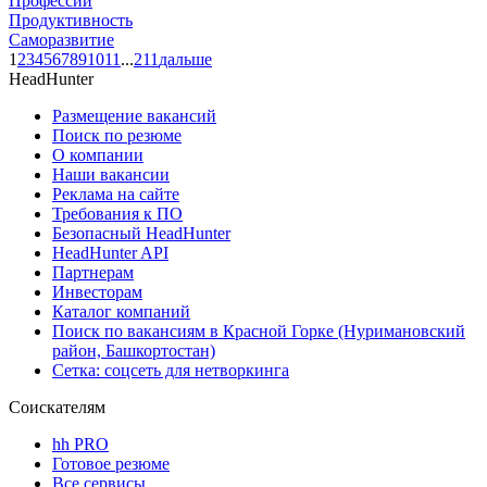
Профессии
Продуктивность
Саморазвитие
1
2
3
4
5
6
7
8
9
10
11
...
211
дальше
HeadHunter
Размещение вакансий
Поиск по резюме
О компании
Наши вакансии
Реклама на сайте
Требования к ПО
Безопасный HeadHunter
HeadHunter API
Партнерам
Инвесторам
Каталог компаний
Поиск по вакансиям в Красной Горке (Нуримановский
район, Башкортостан)
Сетка: соцсеть для нетворкинга
Соискателям
hh PRO
Готовое резюме
Все сервисы