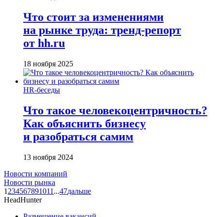
Что стоит за изменениями
на рынке труда: тренд-репорт
от hh.ru
18 ноября 2025
HR-беседы
Что такое человеко­центричность?
Как объяснить бизнесу
и разобраться самим
13 ноября 2024
Новости компаний
Новости рынка
1
2
3
4
5
6
7
8
9
10
11
...
47
дальше
HeadHunter
Размещение вакансий