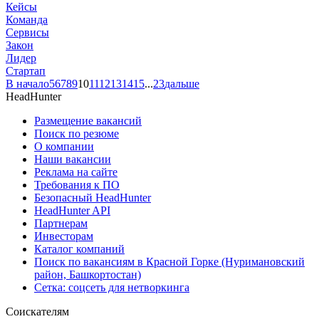
Кейсы
Команда
Сервисы
Закон
Лидер
Стартап
В начало
5
6
7
8
9
10
11
12
13
14
15
...
23
дальше
HeadHunter
Размещение вакансий
Поиск по резюме
О компании
Наши вакансии
Реклама на сайте
Требования к ПО
Безопасный HeadHunter
HeadHunter API
Партнерам
Инвесторам
Каталог компаний
Поиск по вакансиям в Красной Горке (Нуримановский
район, Башкортостан)
Сетка: соцсеть для нетворкинга
Соискателям