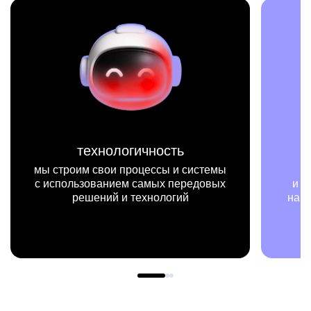
технологичность
мисс
им свои процессы и системы
мы на конкрет
ьзованием самых передовых
и примерах видим,
ешений и технологий
нашей работы мен