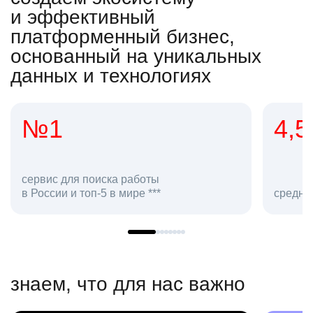
и эффективный
платформенный бизнес,
основанный на уникальных
данных и технологиях
4,5
оиска работы
-5 в мире ***
средняя оценка hh.ru как
знаем, что для нас важно