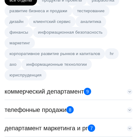
все отделы
продукты и проекты
разработка
развитие бизнеса и продажи
тестирование
дизайн
клиентский сервис
аналитика
финансы
информационная безопасность
маркетинг
корпоративное развитие рынков и капиталов
hr
axo
информационные технологии
юриспруденция
коммерческий департамент
9
Key Account Manager (EdTech)
телефонные продажи
8
HeadHunter::Коммерческий департамент
вчера
Менеджер по продажам B2B (сегмент SMB)
департамент маркетинга и pr
150000 ₽
7
HeadHunter::Телефонные продажи
Нижний Новгород