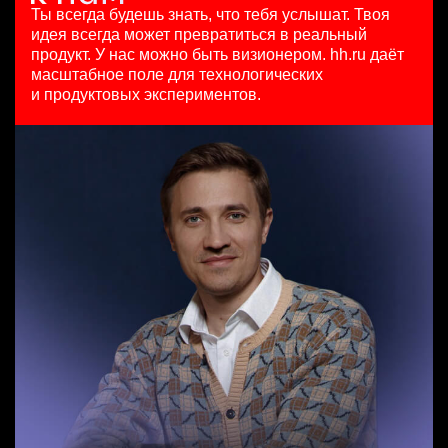
HeadHunter::Коммерческий департамент
HeadHunter::Департамент маркетинга
Ярославль
Ты всегда будешь знать, что тебя услышат.
Твоя
ML/LLM Engineer в AI Lab
вчера
24 июл. 2026
идея всегда может превратиться в реальный
HeadHunter::Analytics/Data Science
150000 ₽
з/п не указана
продукт.
У нас можно быть визионером. hh.ru даёт
Менеджер по продажам в сегменте среднего и крупного
29 июл. 2026
Ярославль
Ташкент
масштабное поле для технологических
бизнеса
з/п не указана
и продуктовых экспериментов.
HeadHunter::Телефонные продажи
Москва
Key Account Manager (EdTech)
5 авг. 2026
HeadHunter::Коммерческий департамент
125000 - 175000 ₽
вчера
Ярославль
150000 ₽
Казань