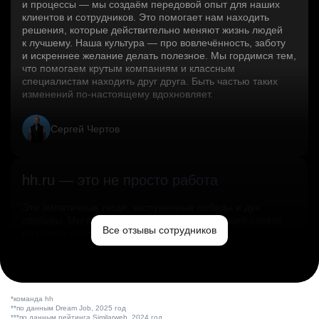
и процессы — мы создаём передовой опыт для наших
клиентов и сотрудников. Это помогает нам находить
решения, которые действительно меняют жизнь людей
к лучшему. Наша культура — про вовлечённость, заботу
и искреннее желание делать полезное. Мы гордимся тем,
что помогаем крутым компаниям и классным
специалистам находить друг друга. Быть частью таких
изменений по‑настоящему вдохновляет.
Сергей Чертов
hh.ru — это не просто работа
Это эмпатичные люди, заслуженные победы и дух
свободы. Мы помогаем миру и создаём лучший сервис
Все отзывы сотрудников
по поиску работы в стране.
Ольга Емельянова
*команда hh
**по данным Dream Job, 2025 год
***по данным рейтинга Similarweb, 2024 год