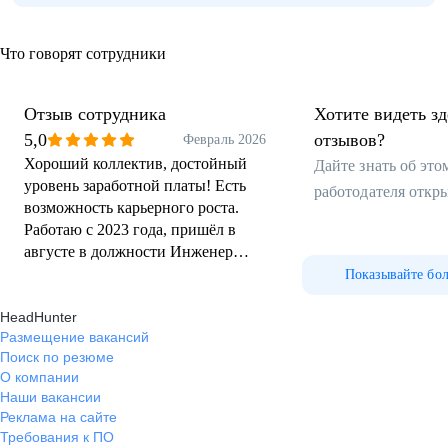
Что говорят сотрудники
Отзыв сотрудника
Хотите видеть з
5,0
отзывов?
Февраль 2026
Хороший коллектив, достойный
Дайте знать об эт
уровень заработной платы! Есть
работодателя откр
возможность карьерного роста.
Работаю с 2023 года, пришёл в
августе в должности Инженер
МТО. В феврале 2024 года,
Показывайте бо
переведён на должность ведущий
HeadHunter
инженер МТО. С апреля 2024 года
Размещение вакансий
работаю руководителем отдела
Поиск по резюме
МТО.
О компании
Наши вакансии
Реклама на сайте
Требования к ПО