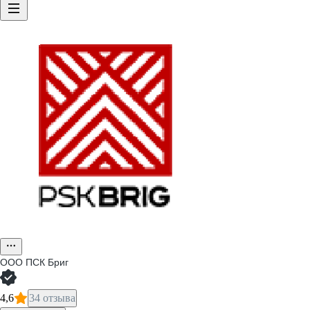
ООО
ПСК Бриг
4,6
34 отзыва