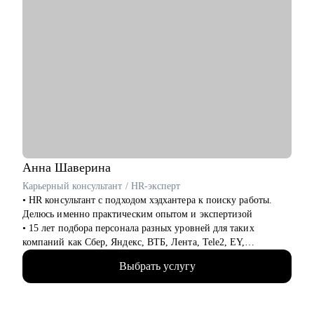
Анна
Шаверина
Карьерный консультант / HR-эксперт
• HR консультант с подходом хэдхантера к поиску работы.
Делюсь именно практическим опытом и экспертизой
• 15 лет подбора персонала разных уровней для таких
компаний как Сбер, Яндекс, ВТБ, Лента, Tele2, EY,
Делимобиль, Ozon, Yota, 2ГИС и др., из них 10 лет
Выбрать услугу
консалтинга (АНКОР, Hays), а также executive search проекты
по поиску ТОПов
• Много работала напрямую с ЛПР и понимаю, как выглядит
процесс оценки и найма со всех сторон: как обычно мыслит