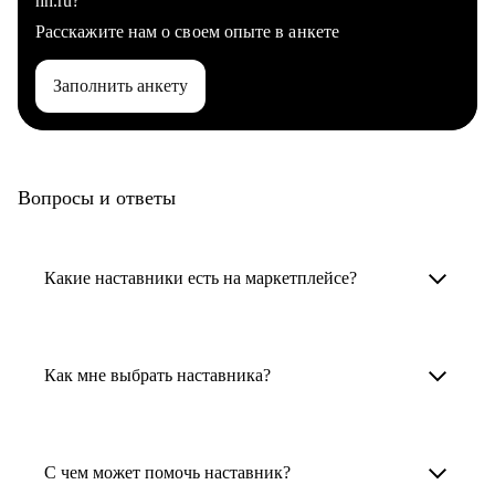
hh.ru?
Расскажите нам о своем опыте в анкете
Заполнить анкету
Вопросы и ответы
Какие наставники есть на маркетплейсе?
Карьерные наставники — это HR-
специалисты, карьерные консультанты,
Как мне выбрать наставника?
психологи, резюмерайтеры и менторы.
Умный поиск поможет в три клика выбрать
Менторы работают в ИТ, дизайне, других
наставника для достижения вашей цели.
С чем может помочь наставник?
узкоспециализированных сферах. Они